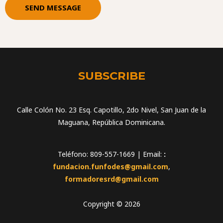
s
SEND MESSAGE
s
a
g
e
*
SUBSCRIBE
Calle Colón No. 23 Esq. Capotillo, 2do Nivel, San Juan de la
Maguana, República Dominicana.
Teléfono: 809-557-1669 | Email:
:
fundacion.funfodes@gmail.com
,
formadoresrd@gmail.com
Copyright © 2026