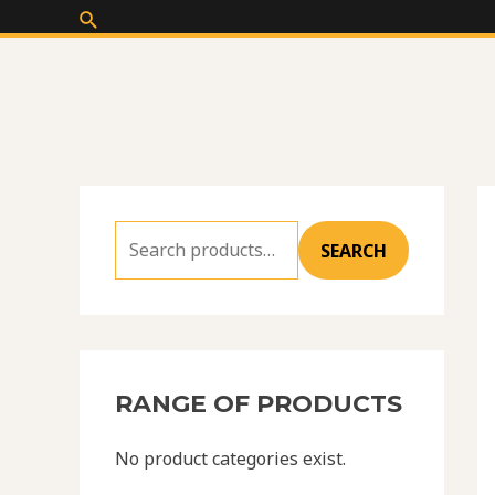
Skip
Search
S
to
e
content
a
r
c
h
f
SEARCH
o
r
:
RANGE OF PRODUCTS
No product categories exist.