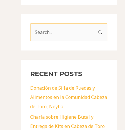
S
e
a
r
c
RECENT POSTS
h
Donación de Silla de Ruedas y
f
Alimentos en la Comunidad Cabeza
o
de Toro, Neyba
r
Charla sobre Higiene Bucal y
:
Entrega de Kits en Cabeza de Toro